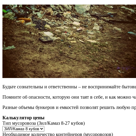
Будьте сознательны и ответственны – не воспринимайте бытовы
Помните об опасности, которую они таят в себе, и как можно 
Разные объемы бункеров и емкостей позволят решить любую п
Калькулятор цены
Тип мусоровоза (Зил/Камаз 8-27 кубов)
Необходимое количество контейнеров (мусоровозов)